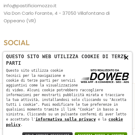
info@pastificiomozzo.it
Via Don Carlo Forante, 4 - 37050 Villafontana di
Oppeano (VR)
SOCIAL
×
QUESTO SITO WEB UTILIZZA COOKIE DI TERZE
PARTI
Questo sito utilizza cookie
tecnici per la navigazione e
cookie di terze parti per servizi
aggiuntivi come la visualizzazione
Pastificio Mozzo s.r.l. - P.IVA: 04564580233 - REA: VR431018 -
di video. Alcuni cookie potrebbero raccogliere
CAP.SOC.: 10000 €
informazioni per mostrarti pubblicità mirata e tracciare
la tua attività, installandosi solo cliccando su "Accetta
Contributi da Pubbliche Amministrazioni
tutti i cookie". Puoi modificare le tue preferenze in
qualsiasi momento tramite il link "Cookie" in basso a
Cookie policy
Informativa sulla privacy
sinistra. Cliccando su un pulsante confermi di aver letto
informativa sulla privacy
cookie
e accettato l'
e la
policy
.